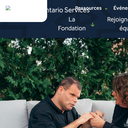
Ressources
Événe
La
Rejoign
Outils, liens et téléchargements
Ateliers e
Fondation
éq
Foire aux questions
Événement
Faire un don
Possibilités de c
Événements
Témoignages liés à la Fondation
Devenir bénévo
À propos de la Fondation
Sortes de dons
Nos priorités de financement
Nos soutiens