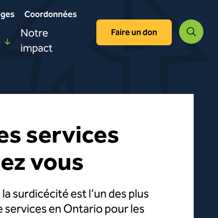
ages
Coordonnées
Notre
Faire un don
Reche
impact
s de vie assistée
plin
es services
amme Pont pour le milieu
à la vie autonome
unautaire
hez vous
nariats organisationnels
ements bénévoles avec appui
la surdicécité est l’un des plus
 services en Ontario pour les